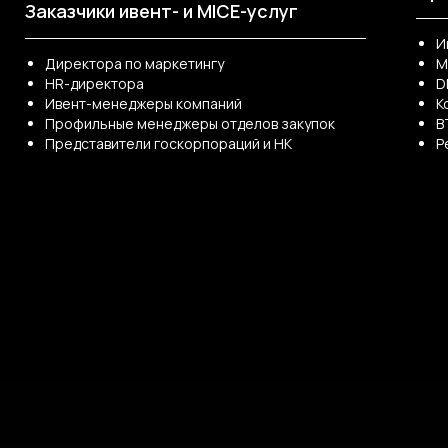
Заказчики ивент- и MICE-услуг
И
Директора по маркетингу
M
HR-директора
D
Ивент-менеджеры компаний
К
Профильные менеджеры отделов закупок
B
Представители госкорпораций и НК
Р