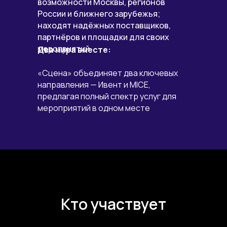
возможности Москвы, регионов
России и ближнего зарубежья;
находят надёжных поставщиков,
партнёров и площадки для своих
мероприятий
Два мира вместе:
«Сцена» объединяет два ключевых
направления — Ивент и MICE,
предлагая полный спектр услуг для
мероприятий в одном месте
Кто участвует